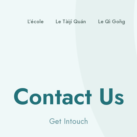
L’école
Le Tàijí Quán
Le Qì Gōng
Contact Us
Get Intouch