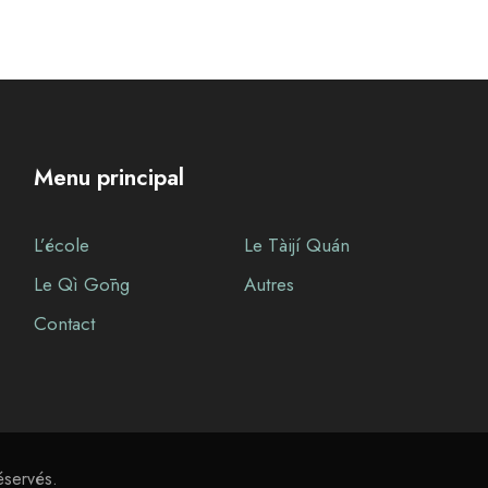
Menu principal
L’école
Le Tàijí Quán
Le Qì Gōng
Autres
Contact
éservés.