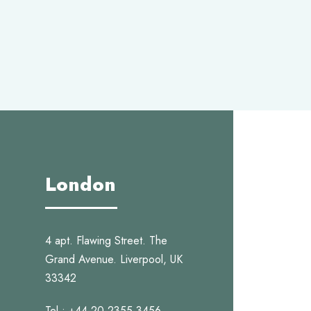
London
4 apt. Flawing Street. The
Grand Avenue. Liverpool, UK
33342
Tel : +44-20-2355-3456