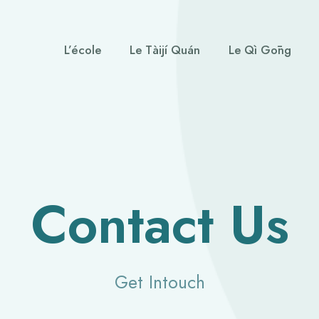
L’école
Le Tàijí Quán
Le Qì Gōng
Contact Us
Get Intouch